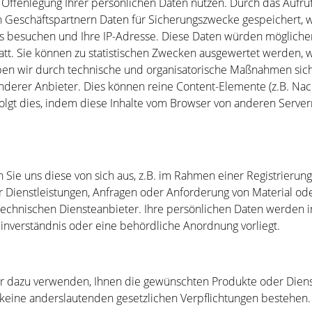
e Offenlegung Ihrer persönlichen Daten nutzen. Durch das Aufr
 Geschäftspartnern Daten für Sicherungszwecke gespeichert, wi
ns besuchen und Ihre IP-Adresse. Diese Daten würden möglicherwe
tt. Sie können zu statistischen Zwecken ausgewertet werden, 
en wir durch technische und organisatorische Maßnahmen siche
e anderer Anbieter. Dies können reine Content-Elemente (z.B. Na
rfolgt dies, indem diese Inhalte vom Browser von anderen Ser
e uns diese von sich aus, z.B. im Rahmen einer Registrierung
 Dienstleistungen, Anfragen oder Anforderung von Material oder
technischen Diensteanbieter. Ihre persönlichen Daten werden i
r Einverständnis oder eine behördliche Anordnung vorliegt.
r dazu verwenden, Ihnen die gewünschten Produkte oder Dienst
rn keine anderslautenden gesetzlichen Verpflichtungen bestehen.